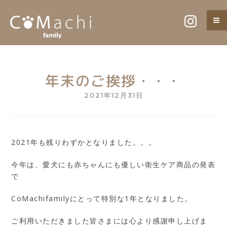
Skip
水のチカラで、愛犬を守る。
CoMachi family
to
content
年末のご挨拶・・・
2021年12月31日
2021年も残りわずかとなりました。。。
今年は、愛犬にも赤ちゃんにも優しい衛生ケア商品の発表
で
CoMachifamilyにとって特別な1年となりました。
ご利用いただきました皆さまには心より感謝申し上げま