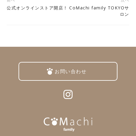
前へ
次へ
公式オンラインストア開店！
CoMachi family TOKYOサ
投
ロン
稿
ナ
ビ
ゲ
ー
お問い合わせ
シ
ョ
ン